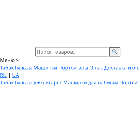
🔍
Меню
×
Табак
Гильзы
Машинки
Портсигары
О нас
Доставка и оп
RU
|
UA
Табак
Гильзы для сигарет
Машинки для набивки
Портси