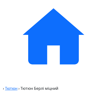
›
Тютюн
›
Тютюн Берлі міцний