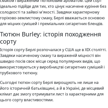
смаком і вираженим тютюновим ароматом. Цей сорт
ідеально підійде для тих, хто цінує насичене куріння без
солодкості та зайвої м'якості. Завдяки характерному
горіхово-землистому смаку, Берлі вважається основою
для міцних сумішей і преміальних сигаретних блендів.
Тютюн Burley: історія походження
сорту
Історія сорту Берлі розпочалася у США ще в XIX столітті.
Завдяки насиченому смаку та вираженій міцності він
швидко посів своє місце серед популярних видів, що
використовуються у виробництві сигаретних сумішей і
трубкового тютюну.
Сьогодні тютюн сорту Берлі вирощують не лише на
його історичній батьківщині, а й в Україні, де місцевий
клімат дає змогу отримувати лист із характерними для
цього сорту властивостями.