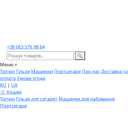
+38 063 576 98 64
🔍
Меню
×
Тютюн
Гільзи
Машинки
Портсигари
Про нас
Доставка та
оплата
Умови угоди
RU
|
UA
🛒 Кошик
Тютюн
Гільзи для сигарет
Машинки для набивання
Портсигари