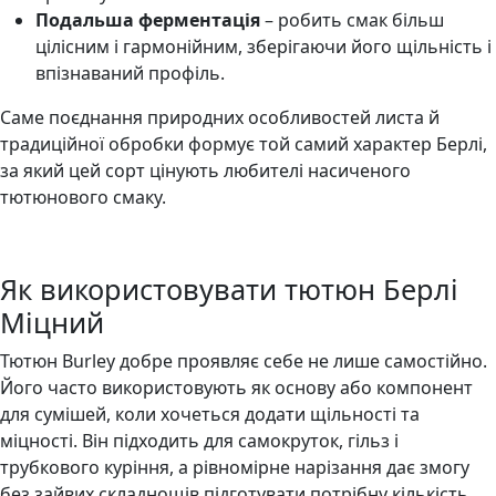
Подальша ферментація
– робить смак більш
цілісним і гармонійним, зберігаючи його щільність і
впізнаваний профіль.
Саме поєднання природних особливостей листа й
традиційної обробки формує той самий характер Берлі,
за який цей сорт цінують любителі насиченого
тютюнового смаку.
Як використовувати тютюн Берлі
Міцний
Тютюн Burley добре проявляє себе не лише самостійно.
Його часто використовують як основу або компонент
для сумішей, коли хочеться додати щільності та
міцності. Він підходить для самокруток, гільз і
трубкового куріння, а рівномірне нарізання дає змогу
без зайвих складнощів підготувати потрібну кількість.