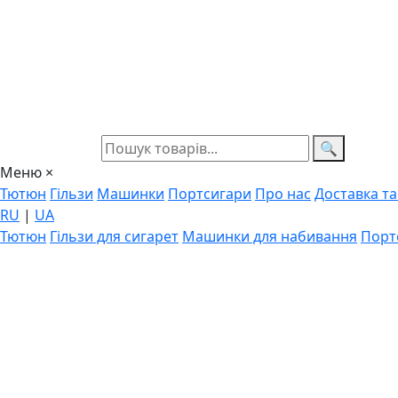
🔍
Меню
×
Тютюн
Гільзи
Машинки
Портсигари
Про нас
Доставка та
RU
|
UA
Тютюн
Гільзи для сигарет
Машинки для набивання
Порт